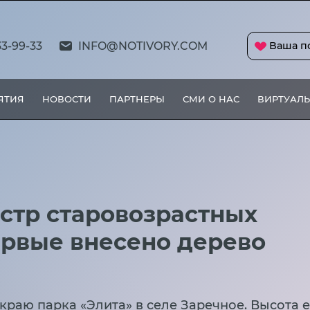
33-99-33
INFO@NOTIVORY.COM
Ваша п
ЯТИЯ
НОВОСТИ
ПАРТНЕРЫ
СМИ О НАС
ВИРТУАЛЬ
ссии впервые внесено дерево из новых регионов
стр старовозрастных
ервые внесено дерево
 краю парка «Элита» в селе Заречное. Высота 