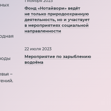
1 ноября 2023
тных
Фонд «Нотайвори» ведёт
не только природоохранную
деятельность, но и участвует
в мероприятиях социальной
направленности
родная
22 июля 2023
Мероприятие по зарыблению
ироды
водоёма
вья –
тений.