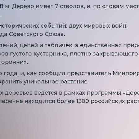
8 м. Дерево имеет 7 стволов, и, по словам мес
.
исторических событий: двух мировых войн,
ада Советского Союза.
дений, цепей и табличек, а единственная при
ров густого кустарника, плотно закрывающего
торонних.
го года, и, как сообщил представитель Минпр
хранить уникальное растение.
 деревьев ведется в рамках программы «Дере
еречне находится более 1300 российских рас