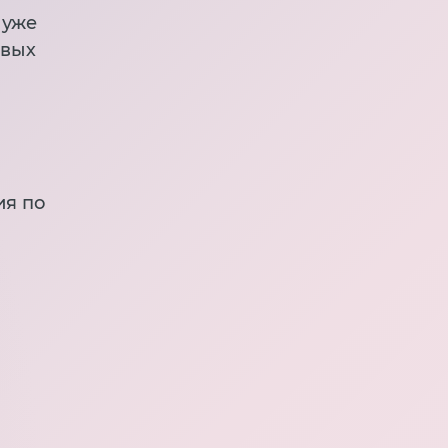
 уже
овых
ия по