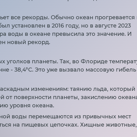
ьет все рекорды. Обычно океан прогревается 
л установлен в 2016 году, но в августе 2023
ра воды в океане превысила это значение. И
лен новый рекорд.
х уголков планеты. Так, во Флориде температ
нне - 38,4°С. Это уже вызвало массовую гибель
аскадным изменениям: таянию льда, который
й от поверхности планеты, закислению океана
ию уровня океана.
дной воды перемещаются из привычных мест
иться на пищевых цепочках. Хищные животные,