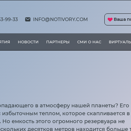
33-99-33
INFO@NOTIVORY.COM
Ваша п
ЯТИЯ
НОВОСТИ
ПАРТНЕРЫ
СМИ О НАС
ВИРТУАЛЬ
 попадающего в атмосферу нашей планеты? Его
с избыточным теплом, которое скапливается в
 Но емкость этого огромного резервуара не
ескольких десятков метров находится больше 