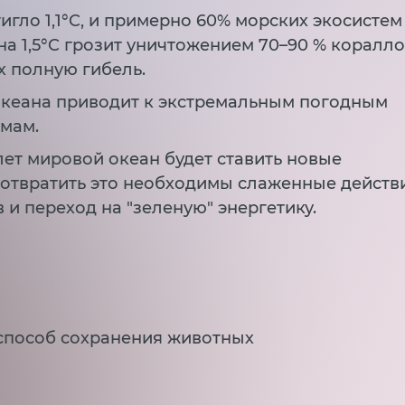
гло 1,1°C, и примерно 60% морских экосистем
на 1,5°C грозит уничтожением 70–90 % коралл
х полную гибель.
океана приводит к экстремальным погодным
рмам.
лет мировой океан будет ставить новые
отвратить это необходимы слаженные действ
и переход на "зеленую" энергетику.
способ сохранения животных