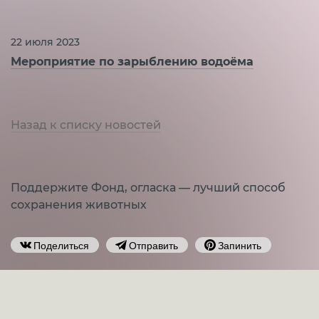
22 июля 2023
Мероприятие по зарыблению водоёма
Назад к списку новостей
Поддержите Фонд, огласка — лучший способ
сохранения животных
Поделиться
Отправить
Запинить