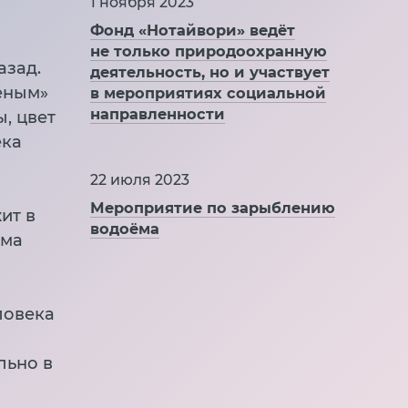
1 ноября 2023
Фонд «Нотайвори» ведёт
не только природоохранную
азад.
деятельность, но и участвует
лёным»
в мероприятиях социальной
направленности
, цвет
ека
22 июля 2023
Мероприятие по зарыблению
ит в
водоёма
ёма
ловека
льно в