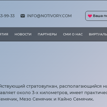
33-99-33
INFO@NOTIVORY.COM
Ваша п
ЯТИЯ
НОВОСТИ
ПАРТНЕРЫ
СМИ О НАС
ВИРТУАЛЬ
йствующий стратовулкан, располагающийся н
тавляет около 3-х километров, имеет практиче
емячик, Мезо Семячик и Кайно Семячик.