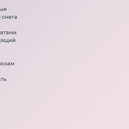
вые
 снега
ратами
одящий
нозам
ыть