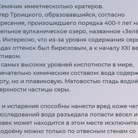
емячик имеетнесколько кратеров.
ер Троицкого, образовавшийся, согласно
рясения, произошедшего порядка 400-т лет н
тельное вулканическое озеро, названное «Зе
. Интересно, что из-за уровня содержания серы
одах оттенок был бирюзовым, а к началу XXI в
тливом.
самых высоких уровней кислотности в мире,
мечательно химическим составом: вода содерж
оту, но и плавиковую. Матовостью гладь водо
ерхности частицы серы.
 и испарения способны нанести вред коже че
исследований вода разъедала лопасти вёсел и
век может находится в этом месте исключите
 водоёму можно только по отвесным стенам со