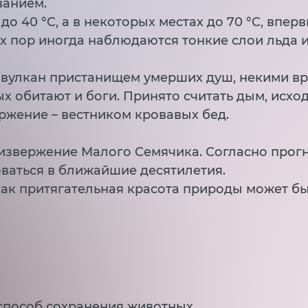
ванием.
о 40 °C, а в некоторых местах до 70 °C, впер
ех пор иногда наблюдаются тонкие слои льда и
 вулкан пристанищем умерших душ, некими в
ых обитают и боги. Принято считать дым, исх
ержение – вестником кровавых бед.
 извержение Малого Семячика. Согласно прог
ваться в ближайшие десятилетия.
как притягательная красота природы может б
способ сохранения животных