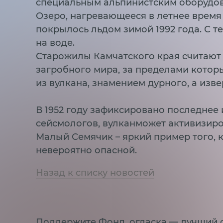
специальным альпинистским оборудо
Озеро, нагревающееся в летнее время д
покрылось льдом зимой 1992 года. С т
на воде.
Старожилы Камчатского края считают
загробного мира, за пределами котор
из вулкана, знамением дурного, а изв
В 1952 году зафиксировано последнее
сейсмологов, вулканможет активизиро
Малый Семячик – яркий пример того, 
невероятно опасной.
Назад к списку новостей
Поддержите Фонд, огласка — лучший 