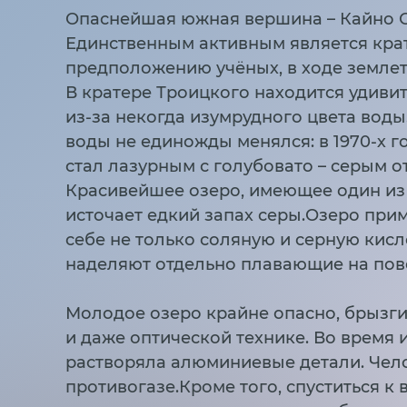
Опаснейшая южная вершина – Кайно С
Единственным активным является крат
предположению учёных, в ходе землет
В кратере Троицкого находится удиви
из-за некогда изумрудного цвета воды
воды не единожды менялся: в 1970-х г
стал лазурным с голубовато – серым о
Красивейшее озеро, имеющее один из 
источает едкий запах серы.Озеро при
себе не только соляную и серную кисл
наделяют отдельно плавающие на пов
Молодое озеро крайне опасно, брызги
и даже оптической технике. Во время 
растворяла алюминиевые детали. Чело
противогазе.Кроме того, спуститься к